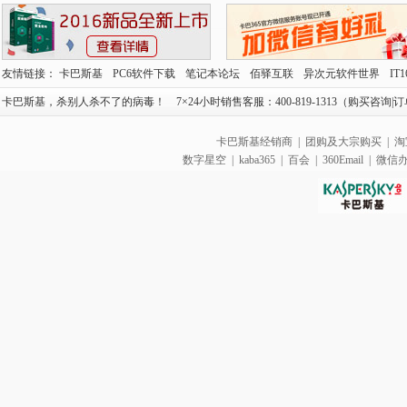
友情链接：
卡巴斯基
PC6软件下载
笔记本论坛
佰驿互联
异次元软件世界
IT
卡巴斯基，杀别人杀不了的病毒！ 7×24小时销售客服：400-819-1313（购买咨询|订单查
卡巴斯基经销商
|
团购及大宗购买
|
淘
数字星空
|
kaba365
|
百会
|
360Email
|
微信