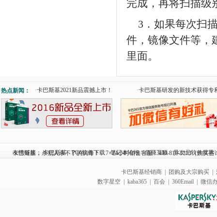
完成，再将扫描级
3．如果每次扫
件，镜像文件等，
里面。
·
卡巴斯基2021新品震撼上市！
·
卡巴斯基研发的新技术获得专
热点新闻：
友情链接：
卡巴斯基
PC6软件下载
笔记本论坛
佰驿互联
异次元软件世界
卡巴斯基，杀别人杀不了的病毒！ 7×24小时销售客服：400-819-1313（购买咨询|订
卡巴斯基经销商
|
团购及大宗购买
|
数字星空
|
kaba365
|
百会
|
360Email
|
微信