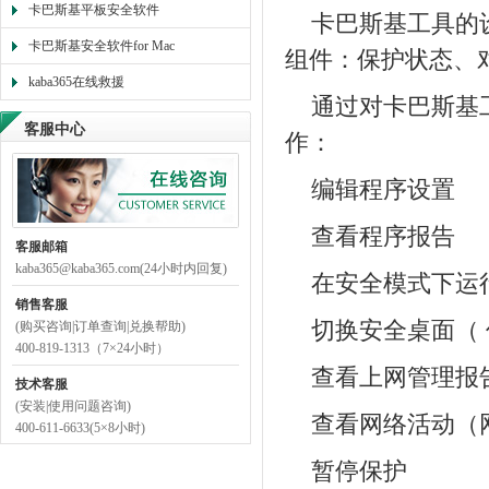
卡巴斯基平板安全软件
卡巴斯基工具的
卡巴斯基安全软件for Mac
组件：保护状态、
kaba365在线救援
通过对卡巴斯基
客服中心
作：
编辑程序设置
查看程序报告
客服邮箱
kaba365@kaba365.com(24小时内回复)
在安全模式下运
销售客服
切换安全桌面（ 
(购买咨询|订单查询|兑换帮助)
400-819-1313（7×24小时）
查看上网管理报
技术客服
(安装|使用问题咨询)
查看网络活动（
400-611-6633(5×8小时)
暂停保护