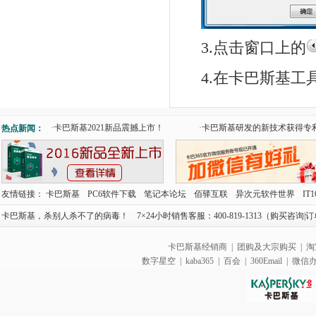
3.点击窗口上的
4.在卡巴斯基
·
卡巴斯基2021新品震撼上市！
·
卡巴斯基研发的新技术获得专
热点新闻：
友情链接：
卡巴斯基
PC6软件下载
笔记本论坛
佰驿互联
异次元软件世界
IT
卡巴斯基，杀别人杀不了的病毒！ 7×24小时销售客服：400-819-1313（购买咨询|订单查
卡巴斯基经销商
|
团购及大宗购买
|
淘
数字星空
|
kaba365
|
百会
|
360Email
|
微信